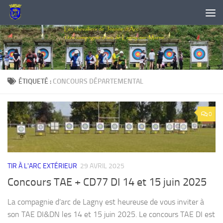
Skip to content
ÉTIQUETÉ :
CONCOURS DÉPARTEMENTAL
0
TIR À L'ARC EXTÉRIEUR
29 AVRIL 2025
Concours TAE + CD77 DI 14 et 15 juin 2025
La compagnie d’arc de Lagny est heureuse de vous inviter à
son TAE DI&DN les 14 et 15 juin 2025. Le concours TAE DI est