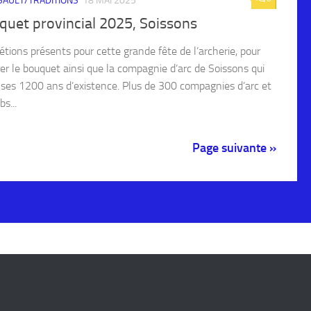
AULT/TRADITIONS
18 MAI 2025
quet provincial 2025, Soissons
étions présents pour cette grande fête de l’archerie, pour
er le bouquet ainsi que la compagnie d’arc de Soissons qui
t ses 1200 ans d’existence. Plus de 300 compagnies d’arc et
bs...
Page suivante »