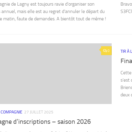
gnie de Lagny est toujours ravie d’organiser son
Bravo
 annuel, mais elle est au regret d’annuler le départ du
S3FCl
 matin, faute de demandes. A bientôt tout de même !
0
TIR À
Fin
Cette
s’est 
Brien
deux d
A COMPAGNIE
27 JUILLET 2025
gne d’inscriptions – saison 2026