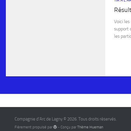
TIR À L'
Résul
Voici le
support 
les parti
Compagnie d'Arc de Lagny © 2026. Tous droits réservés.
Fièrement propulsé par
- Conçu par
Thème Hueman