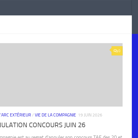
0
 L'ARC EXTÉRIEUR
/
VIE DE LA COMPAGNIE
19 JUIN 2026
ULATION CONCOURS JUIN 26
mpagnie est au regret d’annuler son concours TAE des 20 et