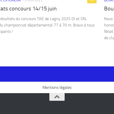
ARC EXTÉRIEUR
15 JUIN 2025
BEURS
tats concours 14/15 juin
Bou
s résultats du concours TAE de Lagny 2025 DI et DN,
Nous 
du championnat départemental 77 à 70 m. Bravo à tous
honor
cipants !
fêtai
de clu
Mentions légales