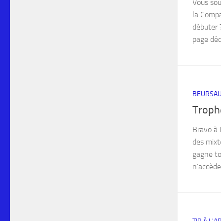
Vous sou
la Compa
débuter 
page dédi
BEURSAU
Troph
Bravo à 
des mixte
gagne tou
n’accèden