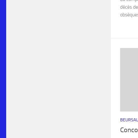
décès de
obsèques 
BEURSAU
Conco