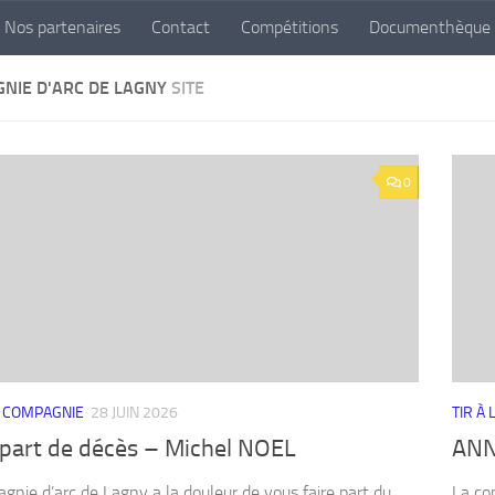
Nos partenaires
Contact
Compétitions
Documenthèque
NIE D'ARC DE LAGNY
SITE
0
A COMPAGNIE
28 JUIN 2026
TIR À
-part de décès – Michel NOEL
ANN
gnie d’arc de Lagny a la douleur de vous faire part du
La co