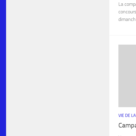
La compa
concours
dimanche
VIE DE L
Campa