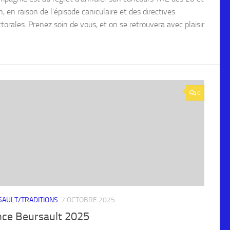
n, en raison de l’épisode caniculaire et des directives
torales. Prenez soin de vous, et on se retrouvera avec plaisir
0
AULT/TRADITIONS
7 OCTOBRE 2025
nce Beursault 2025