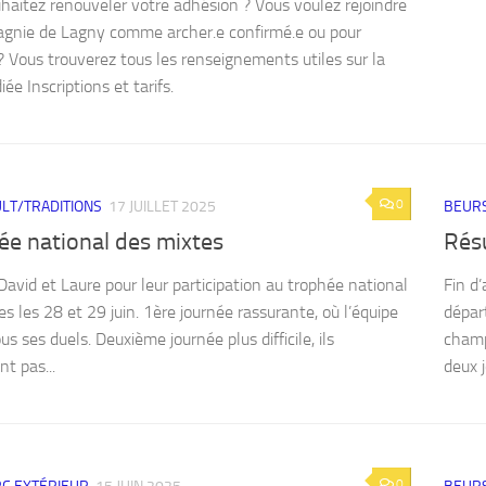
haitez renouveler votre adhésion ? Vous voulez rejoindre
gnie de Lagny comme archer.e confirmé.e ou pour
? Vous trouverez tous les renseignements utiles sur la
ée Inscriptions et tarifs.
0
LT/TRADITIONS
17 JUILLET 2025
BEURS
ée national des mixtes
Rés
David et Laure pour leur participation au trophée national
Fin d
s les 28 et 29 juin. 1ère journée rassurante, où l’équipe
dépar
s ses duels. Deuxième journée plus difficile, ils
champ
t pas...
deux j
0