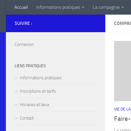
Accueil
Informations pratiques
La compagnie
Skip to content
SUIVRE :
COMPAG
Connexion
LIENS PRATIQUES
Informations pratiques
Inscriptions et tarifs
Horaires et lieux
VIE DE L
Faire
Contact
La compa