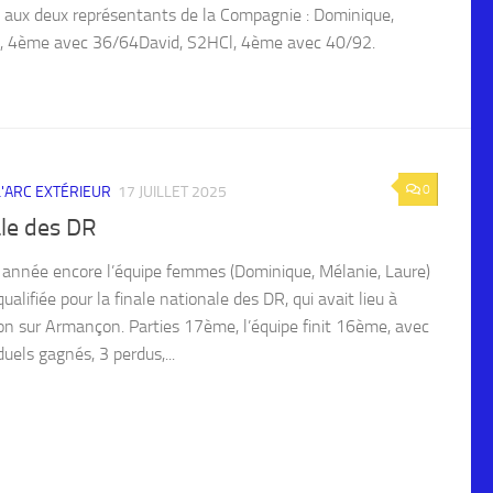
 aux deux représentants de la Compagnie : Dominique,
, 4ème avec 36/64David, S2HCl, 4ème avec 40/92.
0
 L'ARC EXTÉRIEUR
17 JUILLET 2025
ale des DR
 année encore l’équipe femmes (Dominique, Mélanie, Laure)
qualifiée pour la finale nationale des DR, qui avait lieu à
on sur Armançon. Parties 17ème, l’équipe finit 16ème, avec
uels gagnés, 3 perdus,...