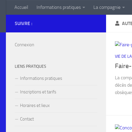
Accueil
Informations pratiques
La compagnie
Skip to content
SUIVRE :
AUT
Connexion
VIE DE L
Faire
LIENS PRATIQUES
La compa
Informations pratiques
décès de
Inscriptions et tarifs
obsèques 
Horaires et lieux
Contact