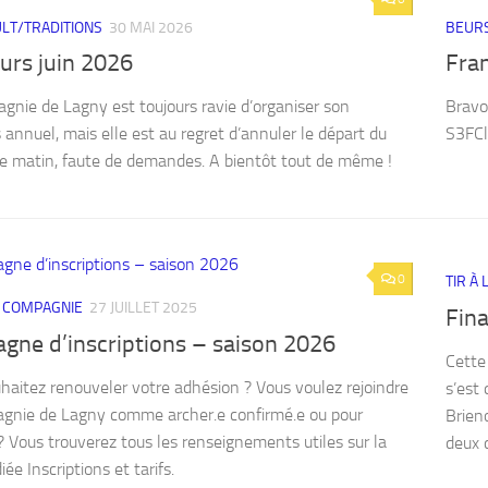
LT/TRADITIONS
30 MAI 2026
BEURS
urs juin 2026
Fra
gnie de Lagny est toujours ravie d’organiser son
Bravo
 annuel, mais elle est au regret d’annuler le départ du
S3FCl
 matin, faute de demandes. A bientôt tout de même !
0
TIR À
A COMPAGNIE
27 JUILLET 2025
Fin
gne d’inscriptions – saison 2026
Cette
haitez renouveler votre adhésion ? Vous voulez rejoindre
s’est 
gnie de Lagny comme archer.e confirmé.e ou pour
Brien
? Vous trouverez tous les renseignements utiles sur la
deux d
ée Inscriptions et tarifs.