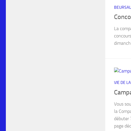
BEURSAU
Conco
La compa
concours
dimanche
VIE DE L
Campa
Vous sou
la Compa
débuter 
page dédi