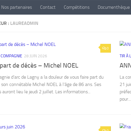
Nos partenaires
Contact
Compétitions
Documenthèque
EUR :
LAUREADMIN
0
A COMPAGNIE
28 JUIN 2026
TIR À
-part de décès – Michel NOEL
ANN
gnie d’arc de Lagny a la douleur de vous faire part du
La co
 son connétable Michel NOEL à l’âge de 86 ans. Ses
21 jui
auront lieu le jeudi 2 juillet. Les informations...
préfec
pour...
0