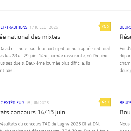
0
LT/TRADITIONS
17 JUILLET 2025
BEURS
ée national des mixtes
Rés
David et Laure pour leur participation au trophée national
Fin d
s les 28 et 29 juin. 1ère journée rassurante, où l’équipe
dépar
s ses duels. Deuxième journée plus difficile, ils
champ
t pas...
deux j
0
ARC EXTÉRIEUR
15 JUIN 2025
BEURS
tats concours 14/15 juin
Bou
s résultats du concours TAE de Lagny 2025 DI et DN,
Nous 