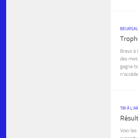
BEURSAU
Troph
Bravo à 
des mixte
gagne tou
n’accèden
TIR À L'
Résul
Voici le