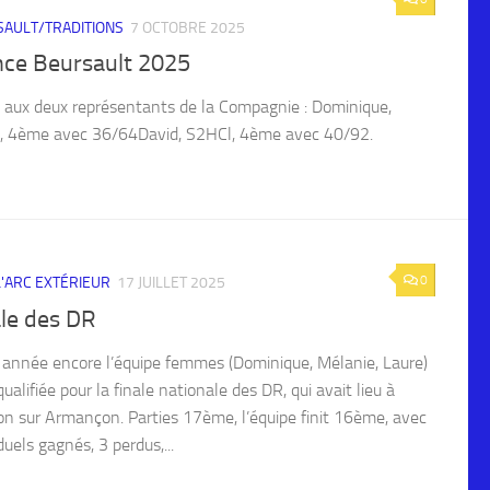
AULT/TRADITIONS
7 OCTOBRE 2025
nce Beursault 2025
 aux deux représentants de la Compagnie : Dominique,
, 4ème avec 36/64David, S2HCl, 4ème avec 40/92.
0
 L'ARC EXTÉRIEUR
17 JUILLET 2025
ale des DR
 année encore l’équipe femmes (Dominique, Mélanie, Laure)
qualifiée pour la finale nationale des DR, qui avait lieu à
on sur Armançon. Parties 17ème, l’équipe finit 16ème, avec
uels gagnés, 3 perdus,...