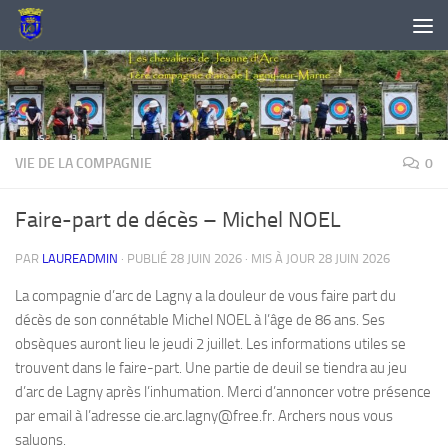
Skip to content
VIE DE LA COMPAGNIE
0
Faire-part de décès – Michel NOEL
PAR
LAUREADMIN
· PUBLIÉ
28 JUIN 2026
· MIS À JOUR
28 JUIN 2026
La compagnie d’arc de Lagny a la douleur de vous faire part du
décès de son connétable Michel NOEL à l’âge de 86 ans. Ses
obsèques auront lieu le jeudi 2 juillet. Les informations utiles se
trouvent dans le faire-part. Une partie de deuil se tiendra au jeu
d’arc de Lagny après l’inhumation. Merci d’annoncer votre présence
par email à l’adresse cie.arc.lagny@free.fr. Archers nous vous
saluons.