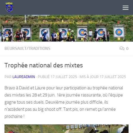
Skip to content
BEURSAULT/TRADITIONS
0
Trophée national des mixtes
PAR
LAUREADMIN
· PUBLIÉ
17 JUILLET 2025
· MIS À JOUR
17 JUILLET 2025
Bravo à David et Laure pour leur participation au trophée national
des mixtes les 28 et 29 juin. 1ère journée rassurante, où l’équipe
gagne tous ses duels. Deuxième journée plus difficile, ils
n’accèdent pas au big shoot off. Tant pis, on remet ça l’année
prochaine !