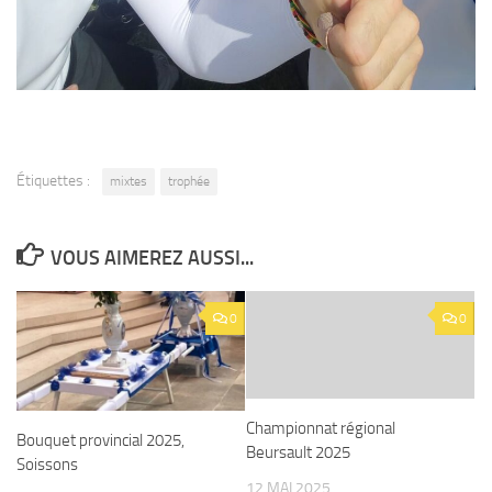
Étiquettes :
mixtes
trophée
VOUS AIMEREZ AUSSI...
0
0
Championnat régional
Bouquet provincial 2025,
Beursault 2025
Soissons
12 MAI 2025