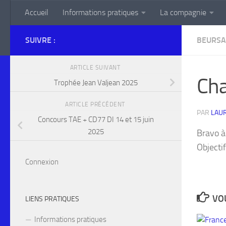
Accueil
Informations pratiques
La compagnie
Skip to content
SUIVRE :
BEURSA
ARTICLE SUIVANT
Cha
Trophée Jean Valjean 2025
ARTICLE PRÉCÉDENT
PAR
LAU
Concours TAE + CD77 DI 14 et 15 juin
2025
Bravo à
Objectif
Connexion
VOU
LIENS PRATIQUES
Informations pratiques