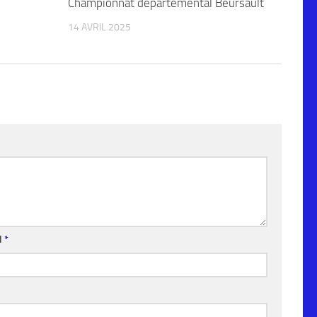
0
Championnat départemental Beursault
0
14 AVRIL 2025
l
*