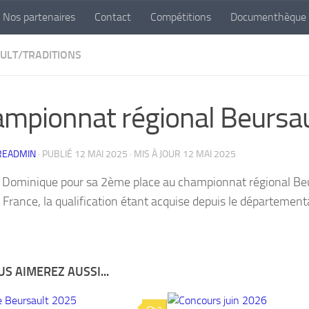
Nos partenaires
Contact
Compétitions
Documenthèque
ULT/TRADITIONS
mpionnat régional Beursa
READMIN
· PUBLIÉ
12 MAI 2025
· MIS À JOUR
12 MAI 2025
 Dominique pour sa 2ème place au championnat régional Beur
 France, la qualification étant acquise depuis le départementa
S AIMEREZ AUSSI...