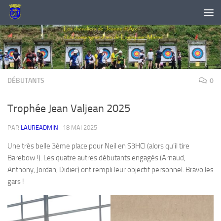
Skip to content
DÉBUTANTS
0
Trophée Jean Valjean 2025
PAR
LAUREADMIN
·
18 MAI 2025
Une très belle 3ème place pour Neil en S3HCl (alors qu’il tire
Barebow !). Les quatre autres débutants engagés (Arnaud,
Anthony, Jordan, Didier) ont rempli leur objectif personnel. Bravo les
gars !