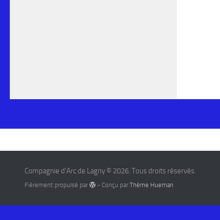
Compagnie d'Arc de Lagny © 2026. Tous droits réservés.
Fièrement propulsé par
- Conçu par
Thème Hueman