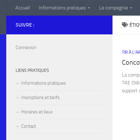
Accueil
Informations pratiques
La compagnie
Skip to content
SUIVRE :
ÉTIQ
Connexion
TIR À L'
Conco
LIENS PRATIQUES
La compa
TAE DI&D
Informations pratiques
support 
Inscriptions et tarifs
Horaires et lieux
Contact