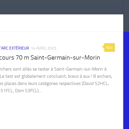
0
 L'ARC EXTÉRIEUR
14 AVRIL 2025
cours 70 m Saint-Germain-sur-Morin
rchers sont allés se tester à Saint-Germain-sur-Morin à
Le test est globalement concluant, bravo à eux ! 8 archers,
es places dans leurs catégories respectives (David S2HCL,
 S1FCL, Dom S3FCL)....