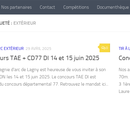
Nos partenaires
Contact
Compétitions
Documenthèque
UETÉ :
EXTÉRIEUR
0
ARC EXTÉRIEUR
29 AVRIL 2025
TIR À
urs TAE + CD77 DI 14 et 15 juin 2025
Con
gnie d’arc de Lagny est heureuse de vous inviter à son
Nos a
N les 14 et 15 juin 2025. Le concours TAE DI est
70m. 
du concours départemental 77. Retrouvez le mandat ici...
3 1èr
Laure